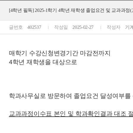
[4학년 필독] 2025-1학기 4학년 재학생 졸업요건 및 교과과
글번호
402537
작성일
2025-02-27
작성자
기계공
매학기 수강신청변경기간 마감전까지
4학년 재학생을 대상으로
학과사무실로 방문하여 졸업요건 달성여부
교과과정이수표 본인 및 학과확인결과
대조 