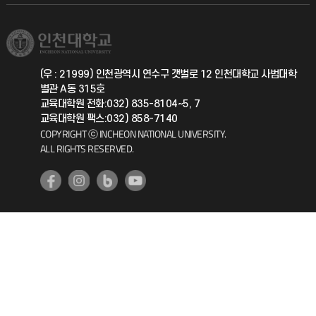
학생서비스 지킴이
소비자생활협동조합
국제교류과
취업정보(학생)
총동문회
국제지원과
(우 : 21999) 인천광역시 연수구 갯벌로 12 인천대학교 사범대학
별관 A동 315호
공자아카데미
교육대학원 전화:032) 835-8104~5, 7
교육대학원 팩스:032) 858-7140
기초교육원
COPYRIGHT ⓒ INCHEON NATIONAL UNIVERSITY.
ALL RIGHTS RESERVED.
공학교육혁신센터
대학생활상담센터
사회봉사센터
생활원
원격지원