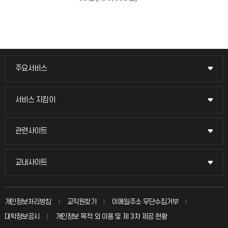
주요서비스
주요서비스
교무회의방송
서비스 지킴이
서비스 지킴이
교수채용
묻고 답하기
관련사이트
관련사이트
시설예약
불친절신고
국방헬프콜
교내사이트
교내사이트
인터넷증명
자주 묻는 질문(FAQ)
발전기금
교수회
입학안내
개인정보처리방침
교직원찾기
이메일주소 무단수집거부
칭찬마당
산학협력단
교육혁신본부
대학정보공시
개인정보 목적 외 이용 및 제 3차 제공 현황
직원채용