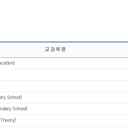
교 과 목 명
cation)
ry School)
dary School)
Theory)