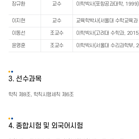
장규환
교수
이학박사(포항공과대학, 1999)
이지현
교수
교육학박사(서울대 수학교육과 2
이동선
조교수
이학박사(고려대 수학과, 2015
윤영훈
조교수
이학박사(서울대 수리과학부, 20
3. 선수과목
학칙 제8조, 학칙시행세칙 제6조
4. 종합시험 및 외국어시험