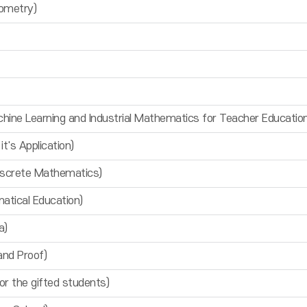
ometry)
ning and Industrial Mathematics for Teacher Education
s Application)
crete Mathematics)
ical Education)
a)
nd Proof)
the gifted students)