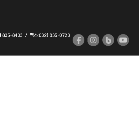
교수회
교육혁신본부
) 835-8403
/
팩스:032) 835-0723
국제교류과
국제지원과
공자아카데미
기초교육원
공학교육혁신센터
대학생활상담센터
사회봉사센터