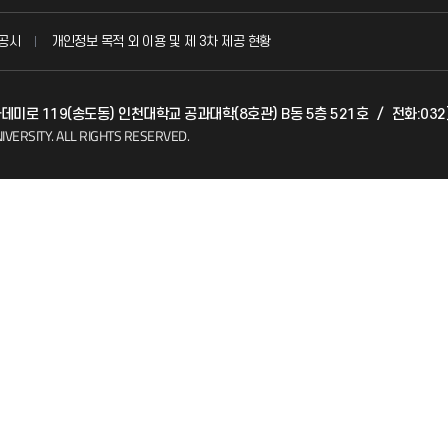
국방헬프콜
공시
개인정보 목적 외 이용 및 제 3차 제공 현황
발전기금
아카데미로 119(송도동) 인천대학교 공과대학(8호관) B동 5층 521호
/
전화:032
(FAQ)
산학협력단
IVERSITY.
ALL RIGHTS RESERVED.
소비자생활협동조합
지킴이
총동문회