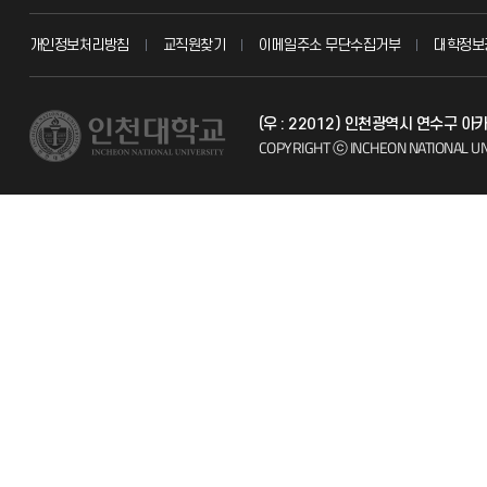
교무회의방송
묻고 답하기
개인정보처리방침
교직원찾기
이메일주소 무단수집거부
대학정보
교수채용
불친절신고
(우 : 22012) 인천광역시 연수구 
시설예약
자주 묻는 질문
COPYRIGHT ⓒ INCHEON NATIONAL UN
인터넷증명
칭찬마당
입학안내
학생서비스 
직원채용
취업정보(학생)