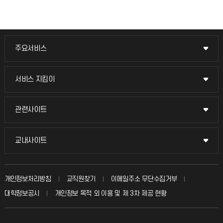
주요서비스
주요서비스
교무회의방송
서비스 지킴이
서비스 지킴이
교수채용
묻고 답하기
관련사이트
관련사이트
시설예약
불친절신고
국방헬프콜
교내사이트
교내사이트
인터넷증명
자주 묻는 질문(FAQ)
발전기금
교수회
입학안내
개인정보처리방침
교직원찾기
이메일주소 무단수집거부
칭찬마당
산학협력단
교육혁신본부
대학정보공시
개인정보 목적 외 이용 및 제 3차 제공 현황
직원채용
학생서비스 지킴이
소비자생활협동조합
국제교류과