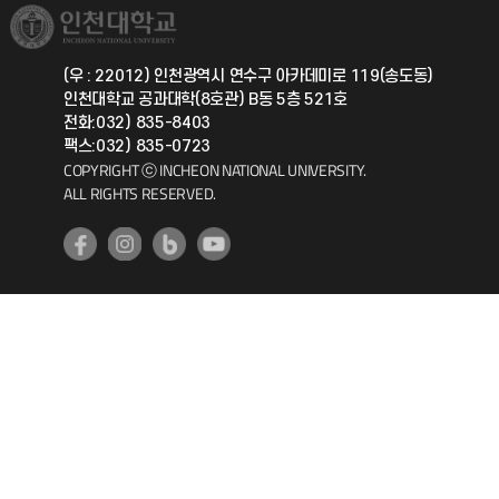
취업정보(학생)
총동문회
국제지원과
(우 : 22012) 인천광역시 연수구 아카데미로 119(송도동)
인천대학교 공과대학(8호관) B동 5층 521호
공자아카데미
전화:032) 835-8403
팩스:032) 835-0723
기초교육원
COPYRIGHT ⓒ INCHEON NATIONAL UNIVERSITY.
ALL RIGHTS RESERVED.
공학교육혁신센터
대학생활상담센터
사회봉사센터
생활원
원격지원