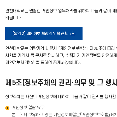
가
인천대학교는 원활한 개인정보 업무처리를 위하여 다음과 같이 개인
기
바랍니다.
아
다
[붙임 2] 개인정보 처리의 위탁 현황
이
운
인천대학교는 위탁계약 체결시 「개인정보보호법」 제26조에 따라 
콘
사항을 계약서 등 문서로 명시하고, 수탁자가 개인정보를 안전하
로
개인정보처리방침을 통하여 공개하겠습니다.
드
제5조(정보주체의 권리·의무 및 그 행사
아
정보주체는 자신의 개인정보에 대하여 다음과 같이 권리를 행사할 
이
개인정보 열람 요구 :
1
콘
본교에서 보유하고 있는 개인정보파일은「개인정보보호법」제35조