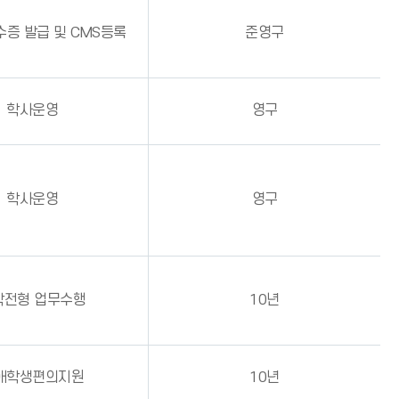
수증 발급 및 CMS등록
준영구
학사운영
영구
학사운영
영구
학전형 업무수행
10년
애학생편의지원
10년