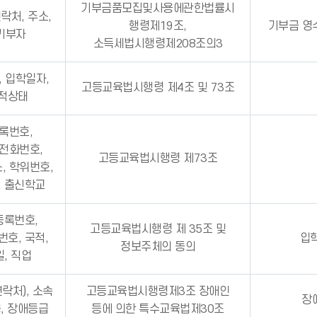
기부금품모집및사용에관한법률시
락처, 주소,
행령제19조,
기부금 영
 기부자
소득세법시행령제208조의3
, 입학일자,
고등교육법시행령 제4조 및 73조
학적상태
등록번호,
집전화번호,
고등교육법시행령 제73조
, 학위번호,
, 출신학교
등록번호,
고등교육법시행령 제 35조 및
호, 국적,
입
정보주체의 동의
, 직업
연락처), 소속
고등교육법시행령제3조 장애인
장
용, 장애등급
등에 의한 특수교육법제30조