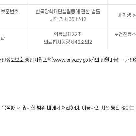
, 보훈번호,
한국장학재단설립등에 관한 법률
재학생 성
시행령 제36조의2
의료법제22조
보건진료소
학과
의료법시행령제42조의2
보호 종합지원포털(www.privacy.go.kr)의 민원마당 → 개인
목적)에서 명시한 범위 내에서 처리하며, 이용자의 사전 동의 없이는