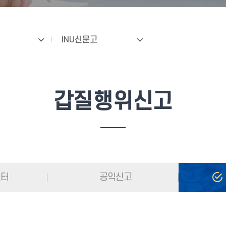
INU신문고
갑질행위신고
센터
공익신고