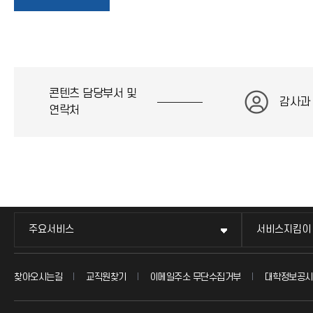
로
가
콘텐츠 담당부서 및
기
감사과
연락처
아
이
콘
주요서비스
서비스지킴이
찾아오시는길
교직원찾기
이메일주소 무단수집거부
대학정보공시