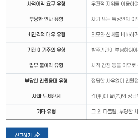
사적이익 요구 유형
우월적 지위를 이용하여
부당한 인사 유형
자기 또는 특정인의 이
비인격적 대우 유형
외모와 신체를 비하하거
기관 이기주의 유형
발주기관이 부담하여야 
업무 불이익 유형
사적 감정 등을 이유로
부당한 민원응대 유형
정당한 사유없이 민원접
사제·도제관계
갑(甲)이 을(乙)의 상
기타 유형
그 외 따돌림, 부당한 
바
신고하기