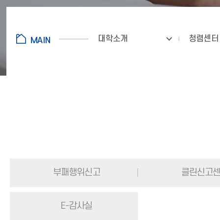
대학소개
청렴센터
부패행위신고
클린신고
E-감사실