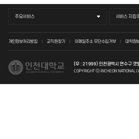
주요서비스
서비스 지킴
주요서비스
서비스 지킴
교무회의방송
묻고 답하기
개인정보처리방침
교직원찾기
이메일주소 무단수집거부
대학정
교수채용
불친절신고
(우 : 21999) 인천광역시 연수구 
시설예약
자주 묻는 질문
COPYRIGHT ⓒ INCHEON NATIONAL U
인터넷증명
칭찬마당
입학안내
학생서비스 
직원채용
취업정보(학생)