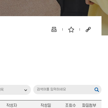
제목
작성자
작성일
조회수
파일첨부