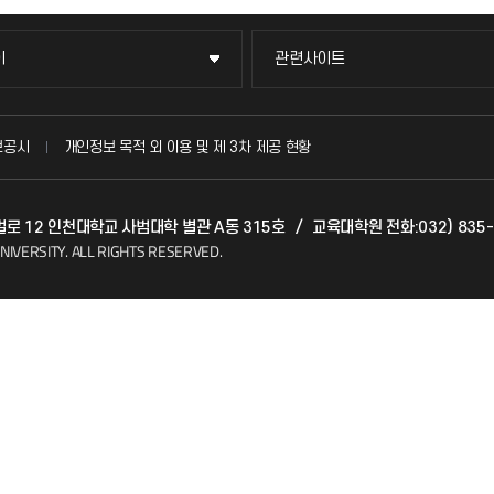
이
관련사이트
이
관련사이트
국방헬프콜
보공시
개인정보 목적 외 이용 및 제 3차 제공 현황
발전기금
갯벌로 12 인천대학교 사범대학 별관 A동 315호
/
교육대학원 전화:032) 835-8
(FAQ)
산학협력단
NIVERSITY.
ALL RIGHTS RESERVED.
소비자생활협동조합
지킴이
총동문회