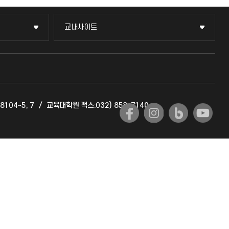
교내사이트
교내사이트
교수회
교육혁신본부
104~5, 7
/
교육대학원 팩스:032) 858-7140
국제교류과
국제지원과
공자아카데미
기초교육원
공학교육혁신센터