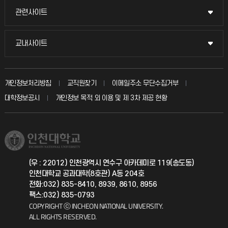
교수채용
묻고 답하기
관련사이트
관련사이트
시설예약
불친절신고
국방헬프콜
교내사이트
교내사이트
인터넷증명
자주 묻는 질문(FAQ)
발전기금
교수회
입학안내
개인정보처리방침
교직원찾기
이메일주소 무단수집거부
칭찬마당
산학협력단
교육혁신본부
대학정보공시
개인정보 목적 외 이용 및 제 3차 제공 현황
직원채용
학생서비스 지킴이
소비자생활협동조합
국제교류과
취업정보(학생)
총동문회
국제지원과
(우 : 22012) 인천광역시 연수구 아카데미로 119(송도동)
인천대학교 공과대학(8호관) A동 204호
공자아카데미
전화:032) 835-8410, 8939, 8610, 8956
팩스:032) 835-0793
기초교육원
COPYRIGHT ⓒ INCHEON NATIONAL UNIVERSITY.
ALL RIGHTS RESERVED.