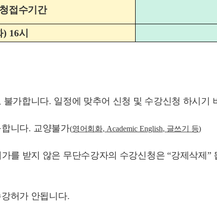
신청접수기간
화
) 16
시
로 불가합니다
.
일정에 맞추어 신청 및 수강신청 하시기
능합니다
.
교양불가
(
영어회화
,
Academic English
,
글쓰기 등
)
허가를 받지 않은 무단수강자의 수강신청은
“
강제삭제
”
수강허가 안됩니다
.