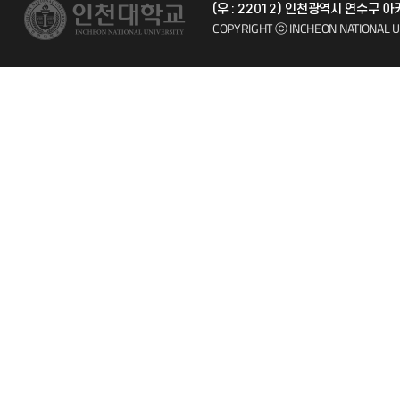
(우 : 22012) 인천광역시 연수구 
시설예약
자주 묻는 질문
COPYRIGHT ⓒ INCHEON NATIONAL U
인터넷증명
칭찬마당
입학안내
학생서비스 
직원채용
취업정보(학생)