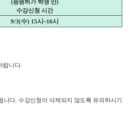
(
증원허가 학생 만
)
수강신청 시간
9/3(
수
) 15
시
~16
시
 바랍니다
.
됩니다
.
수강신청이 삭제되지 않도록 유의하시기