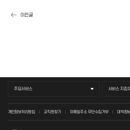
주요서비스
서비스 지킴
주요서비스
서비스 지킴
교무회의방송
묻고 답하기
개인정보처리방침
교직원찾기
이메일주소 무단수집거부
대학정
교수채용
불친절신고