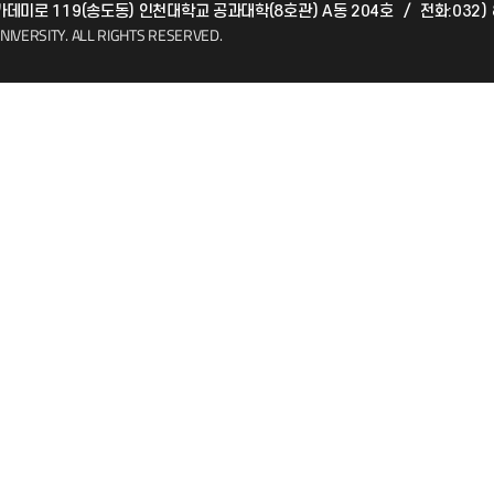
아카데미로 119(송도동) 인천대학교 공과대학(8호관) A동 204호
/
전화:032) 
(FAQ)
산학협력단
NIVERSITY.
ALL RIGHTS RESERVED.
소비자생활협동조합
지킴이
총동문회