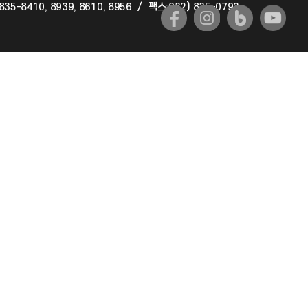
835-8410, 8939, 8610, 8956
/
팩스:032) 835-0793
국제교류과
국제지원과
공자아카데미
기초교육원
공학교육혁신센터
대학생활상담센터
사회봉사센터
생활원
원격지원