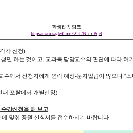
수
.
학생접속 링크
https://forms.gle/t5meF25J2Nn1oPqi9
 각각 신청
)
신청만 하는 것이고
,
교과목 담당교수의 판단에 따라 허
교수께서 신청자에게 연락 예정
-
문자알림이 많으니
“
스
천대 포탈에서 개별신청
)
 수강신청을 해 보고
,
간에 맞춰 증원 신청서를 접수하시기 바랍니다
.