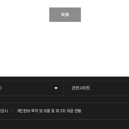
목록
이
관련사이트
이
관련사이트
국방헬프콜
보공시
개인정보 목적 외 이용 및 제 3차 제공 현황
발전기금