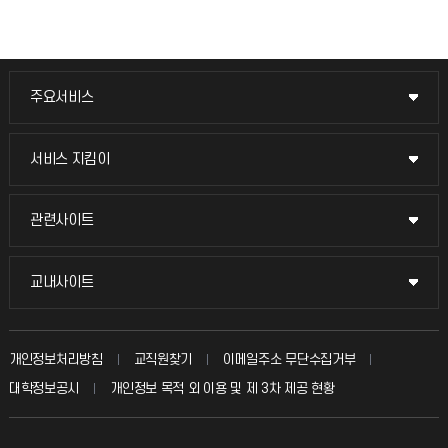
주요서비스
주요서비스
교무회의방송
서비스 지킴이
서비스 지킴이
교수채용
묻고 답하기
관련사이트
관련사이트
시설예약
불친절신고
국방헬프콜
교내사이트
교내사이트
인터넷증명
자주 묻는 질문(FAQ)
발전기금
교수회
입학안내
개인정보처리방침
교직원찾기
이메일주소 무단수집거부
칭찬마당
산학협력단
교육혁신본부
대학정보공시
개인정보 목적 외 이용 및 제 3차 제공 현황
직원채용
학생서비스 지킴이
소비자생활협동조합
국제교류과