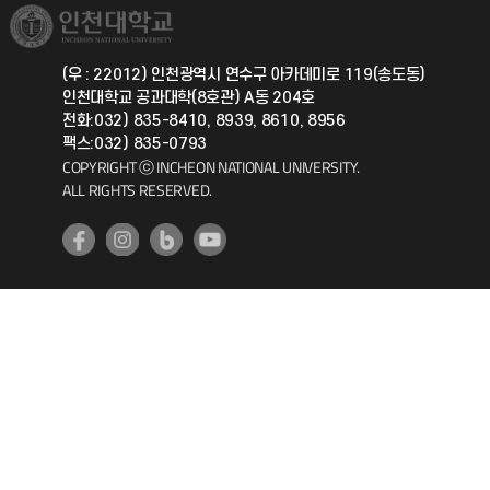
취업정보(학생)
총동문회
국제지원과
(우 : 22012) 인천광역시 연수구 아카데미로 119(송도동)
인천대학교 공과대학(8호관) A동 204호
공자아카데미
전화:032) 835-8410, 8939, 8610, 8956
팩스:032) 835-0793
기초교육원
COPYRIGHT ⓒ INCHEON NATIONAL UNIVERSITY.
ALL RIGHTS RESERVED.
공학교육혁신센터
대학생활상담센터
사회봉사센터
생활원
원격지원