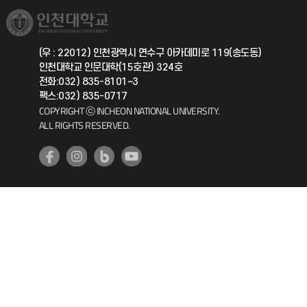
취업정보(학생)
총동문회
국제지원과
(우 : 22012) 인천광역시 연수구 아카데미로 119(송도동)
인천대학교 인문대학(15호관) 324호
공자아카데미
전화:032) 835-8101~3
팩스:032) 835-0717
기초교육원
COPYRIGHT ⓒ INCHEON NATIONAL UNIVERSITY.
ALL RIGHTS RESERVED.
공학교육혁신센터
대학생활상담센터
사회봉사센터
생활원
원격지원