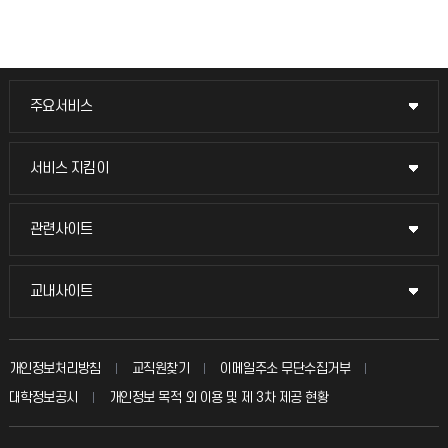
주요서비스
주요서비스
교무회의방송
서비스 지킴이
서비스 지킴이
교수채용
묻고 답하기
관련사이트
관련사이트
시설예약
불친절신고
국방헬프콜
교내사이트
교내사이트
인터넷증명
자주 묻는 질문(FAQ)
발전기금
교수회
입학안내
개인정보처리방침
교직원찾기
이메일주소 무단수집거부
칭찬마당
산학협력단
교육혁신본부
대학정보공시
개인정보 목적 외 이용 및 제 3차 제공 현황
직원채용
학생서비스 지킴이
소비자생활협동조합
국제교류과