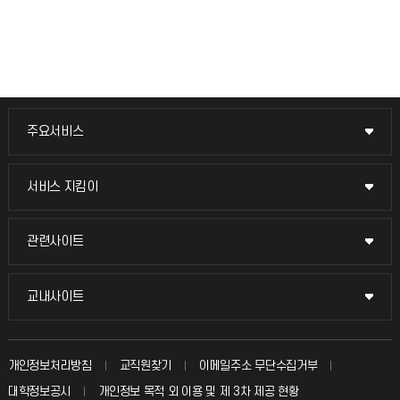
주요서비스
주요서비스
교무회의방송
서비스 지킴이
서비스 지킴이
교수채용
묻고 답하기
관련사이트
관련사이트
시설예약
불친절신고
국방헬프콜
교내사이트
교내사이트
인터넷증명
자주 묻는 질문(FAQ)
발전기금
교수회
입학안내
개인정보처리방침
교직원찾기
이메일주소 무단수집거부
칭찬마당
산학협력단
교육혁신본부
대학정보공시
개인정보 목적 외 이용 및 제 3차 제공 현황