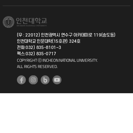
직원채용
학생서비스 지킴이
소비자생활협동조합
국제교류과
취업정보(학생)
총동문회
국제지원과
(우 : 22012) 인천광역시 연수구 아카데미로 119(송도동)
인천대학교 인문대학(15호관) 324호
공자아카데미
전화:032) 835-8101~3
팩스:032) 835-0717
기초교육원
COPYRIGHT ⓒ INCHEON NATIONAL UNIVERSITY.
ALL RIGHTS RESERVED.
공학교육혁신센터
대학생활상담센터
사회봉사센터
생활원